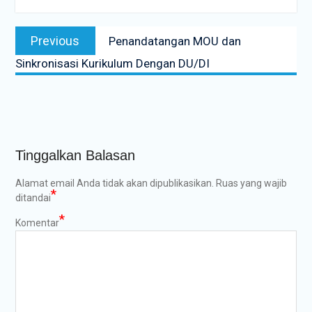
Navigasi
Previous
Previous
Penandatangan MOU dan
pos
post:
Sinkronisasi Kurikulum Dengan DU/DI
Tinggalkan Balasan
Alamat email Anda tidak akan dipublikasikan.
Ruas yang wajib
*
ditandai
*
Komentar