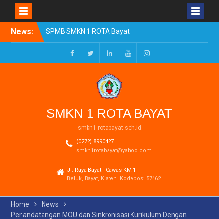
Skip
News:
SPMB SMKN 1 ROTA Bayat
to
Tahun Ajaran 2026/2027
content
Resmi Dibuka
Pengumuman Kelulusan
Facebook
Twitter
LinkedIn
Youtube
Instagram
Tahun Ajaran 2025-2026
Realisasi Dana BOSP
Reguler Tahap 1 Tahun
2026
SMKN 1 ROTA BAYAT
smkn1-rotabayat.sch.id
(0272) 8990427
smkn1rotabayat@yahoo.com
Jl. Raya Bayat - Cawas KM.1
Beluk, Bayat, Klaten. Kodepos: 57462
Home
News
Penandatangan MOU dan Sinkronisasi Kurikulum Dengan