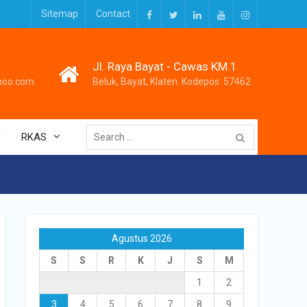
Sitemap
Contact
Facebook
Twitter
LinkedIn
Youtube
Instagram
Jl. Raya Bayat - Cawas KM.1
hoo.com
Beluk, Bayat, Klaten. Kodepos: 57462
Search
V
RKAS
for:
Agustus 2026
S
S
R
K
J
S
M
1
2
3
4
5
6
7
8
9