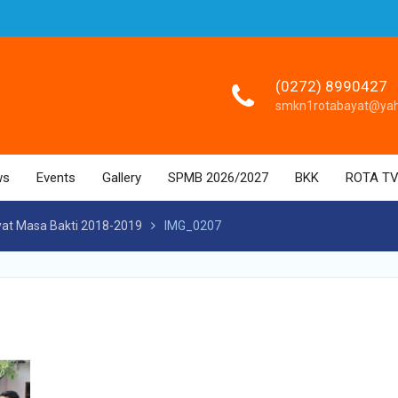
(0272) 8990427
smkn1rotabayat@ya
ws
Events
Gallery
SPMB 2026/2027
BKK
ROTA T
yat Masa Bakti 2018-2019
IMG_0207