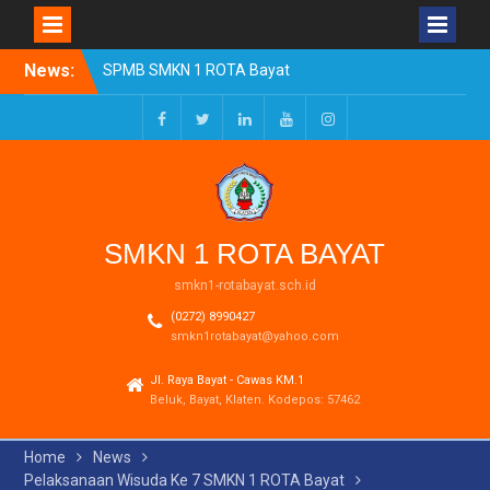
Skip
News:
SPMB SMKN 1 ROTA Bayat
to
Tahun Ajaran 2026/2027
content
Resmi Dibuka
Pengumuman Kelulusan
Facebook
Twitter
LinkedIn
Youtube
Instagram
Tahun Ajaran 2025-2026
Realisasi Dana BOSP
Reguler Tahap 1 Tahun
2026
SMKN 1 ROTA BAYAT
smkn1-rotabayat.sch.id
(0272) 8990427
smkn1rotabayat@yahoo.com
Jl. Raya Bayat - Cawas KM.1
Beluk, Bayat, Klaten. Kodepos: 57462
Home
News
Pelaksanaan Wisuda Ke 7 SMKN 1 ROTA Bayat