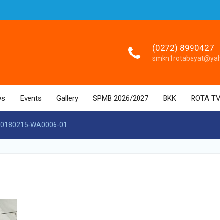
(0272) 8990427
smkn1rotabayat@ya
ws
Events
Gallery
SPMB 2026/2027
BKK
ROTA T
20180215-WA0006-01