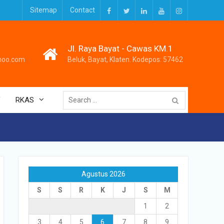
Sitemap
Contact
Facebook
Twitter
LinkedIn
Youtube
Instagram
Jl. Raya Bayat - Cawas KM.1
hoo.com
Beluk, Bayat, Klaten. Kodepos: 57462
Search
V
RKAS
for:
Agustus 2026
S
S
R
K
J
S
M
1
2
3
4
5
6
7
8
9