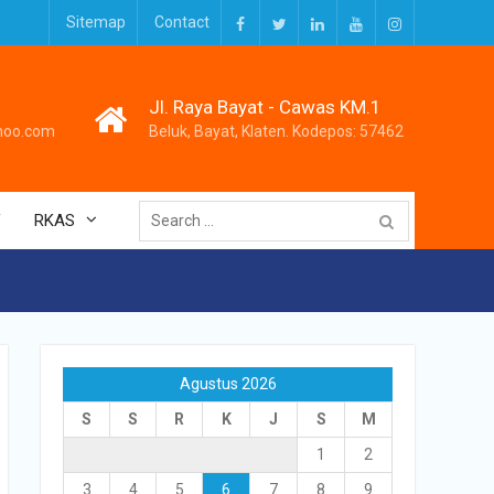
Sitemap
Contact
Facebook
Twitter
LinkedIn
Youtube
Instagram
Jl. Raya Bayat - Cawas KM.1
hoo.com
Beluk, Bayat, Klaten. Kodepos: 57462
Search
V
RKAS
for:
Agustus 2026
S
S
R
K
J
S
M
1
2
3
4
5
6
7
8
9