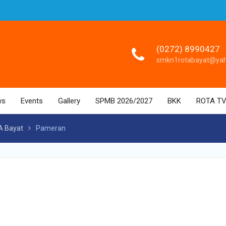
(0272) 8990427
smkn1rotabayat@ya
ws
Events
Gallery
SPMB 2026/2027
BKK
ROTA T
A Bayat
Pameran