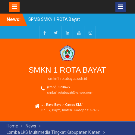
Skip
News:
SPMB SMKN 1 ROTA Bayat
to
Tahun Ajaran 2026/2027
content
Resmi Dibuka
Pengumuman Kelulusan
Facebook
Twitter
LinkedIn
Youtube
Instagram
Tahun Ajaran 2025-2026
Realisasi Dana BOSP
Reguler Tahap 1 Tahun
2026
SMKN 1 ROTA BAYAT
smkn1-rotabayat.sch.id
(0272) 8990427
smkn1rotabayat@yahoo.com
Jl. Raya Bayat - Cawas KM.1
Beluk, Bayat, Klaten. Kodepos: 57462
Home
News
Lomba LKS Multimedia Tingkat Kabupaten Klaten