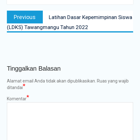
Navigasi
Previous
Previous
Latihan Dasar Kepemimpinan Siswa
pos
post:
(LDKS) Tawangmangu Tahun 2022
Tinggalkan Balasan
Alamat email Anda tidak akan dipublikasikan.
Ruas yang wajib
*
ditandai
*
Komentar