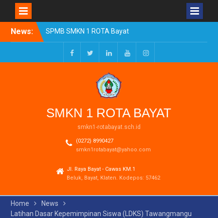
Skip
News:
SPMB SMKN 1 ROTA Bayat
to
Tahun Ajaran 2026/2027
content
Resmi Dibuka
Pengumuman Kelulusan
Facebook
Twitter
LinkedIn
Youtube
Instagram
Tahun Ajaran 2025-2026
Realisasi Dana BOSP
Reguler Tahap 1 Tahun
2026
SMKN 1 ROTA BAYAT
smkn1-rotabayat.sch.id
(0272) 8990427
smkn1rotabayat@yahoo.com
Jl. Raya Bayat - Cawas KM.1
Beluk, Bayat, Klaten. Kodepos: 57462
Home
News
Latihan Dasar Kepemimpinan Siswa (LDKS) Tawangmangu