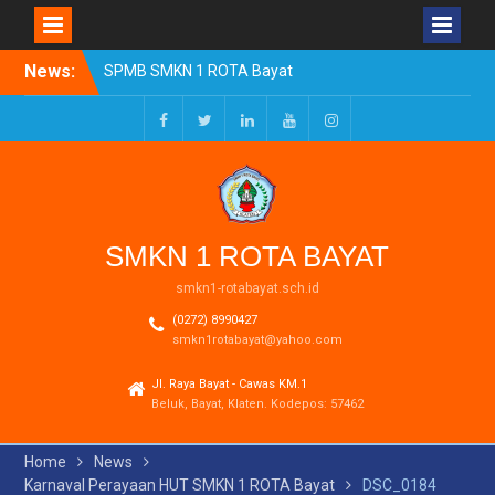
Skip
News:
SPMB SMKN 1 ROTA Bayat
to
Tahun Ajaran 2026/2027
content
Resmi Dibuka
Pengumuman Kelulusan
Facebook
Twitter
LinkedIn
Youtube
Instagram
Tahun Ajaran 2025-2026
Realisasi Dana BOSP
Reguler Tahap 1 Tahun
2026
SMKN 1 ROTA BAYAT
smkn1-rotabayat.sch.id
(0272) 8990427
smkn1rotabayat@yahoo.com
Jl. Raya Bayat - Cawas KM.1
Beluk, Bayat, Klaten. Kodepos: 57462
Home
News
Karnaval Perayaan HUT SMKN 1 ROTA Bayat
DSC_0184