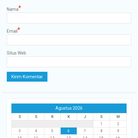
*
Nama
*
Email
Situs Web
Agustus 2026
S
S
R
K
J
S
M
1
2
3
4
5
6
7
8
9