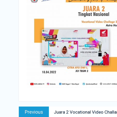
Navigasi
Previous
Previous
Juara 2 Vocational Video Chall
pos
post: