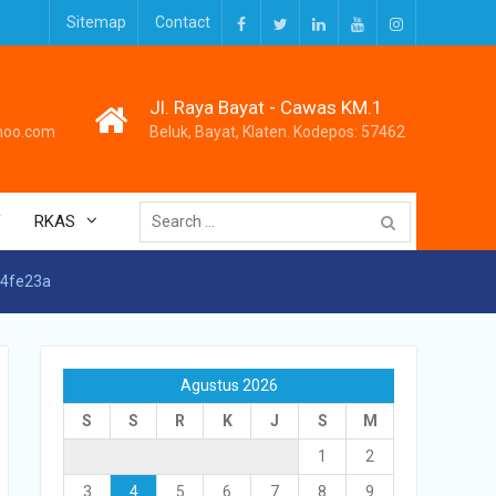
Sitemap
Contact
Facebook
Twitter
LinkedIn
Youtube
Instagram
Jl. Raya Bayat - Cawas KM.1
hoo.com
Beluk, Bayat, Klaten. Kodepos: 57462
Search
V
RKAS
for:
84fe23a
Agustus 2026
S
S
R
K
J
S
M
1
2
3
4
5
6
7
8
9