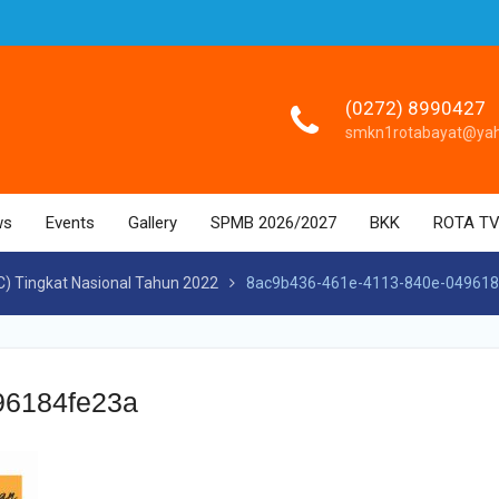
(0272) 8990427
smkn1rotabayat@ya
ws
Events
Gallery
SPMB 2026/2027
BKK
ROTA T
C) Tingkat Nasional Tahun 2022
8ac9b436-461e-4113-840e-04961
96184fe23a