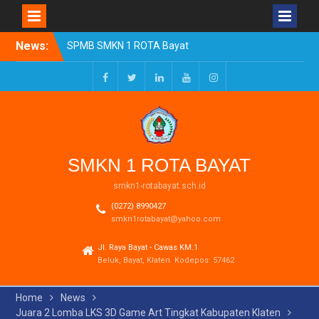
Skip
News:
SPMB SMKN 1 ROTA Bayat
to
Tahun Ajaran 2026/2027
content
Resmi Dibuka
Pengumuman Kelulusan
Facebook
Twitter
LinkedIn
Youtube
Instagram
Tahun Ajaran 2025-2026
Realisasi Dana BOSP
Reguler Tahap 1 Tahun
2026
SMKN 1 ROTA BAYAT
smkn1-rotabayat.sch.id
(0272) 8990427
smkn1rotabayat@yahoo.com
Jl. Raya Bayat - Cawas KM.1
Beluk, Bayat, Klaten. Kodepos: 57462
Home
News
Juara 2 Lomba LKS 3D Game Art Tingkat Kabupaten Klaten