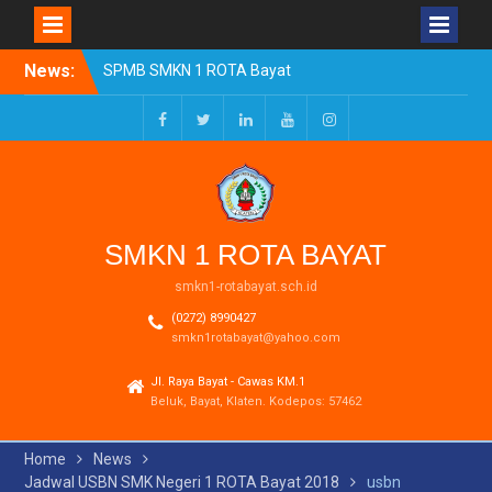
Skip
News:
SPMB SMKN 1 ROTA Bayat
to
Tahun Ajaran 2026/2027
content
Resmi Dibuka
Pengumuman Kelulusan
Facebook
Twitter
LinkedIn
Youtube
Instagram
Tahun Ajaran 2025-2026
Realisasi Dana BOSP
Reguler Tahap 1 Tahun
2026
SMKN 1 ROTA BAYAT
smkn1-rotabayat.sch.id
(0272) 8990427
smkn1rotabayat@yahoo.com
Jl. Raya Bayat - Cawas KM.1
Beluk, Bayat, Klaten. Kodepos: 57462
Home
News
Jadwal USBN SMK Negeri 1 ROTA Bayat 2018
usbn