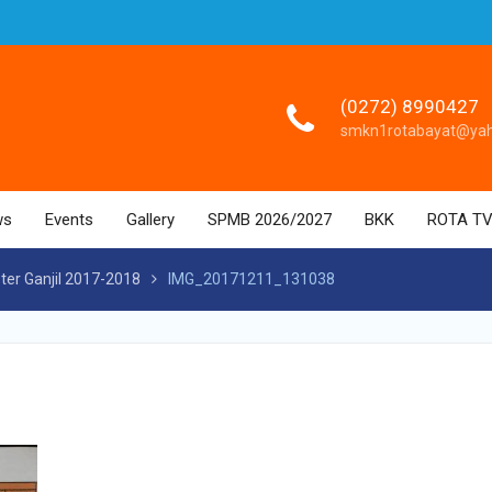
(0272) 8990427
smkn1rotabayat@ya
ws
Events
Gallery
SPMB 2026/2027
BKK
ROTA T
ter Ganjil 2017-2018
IMG_20171211_131038