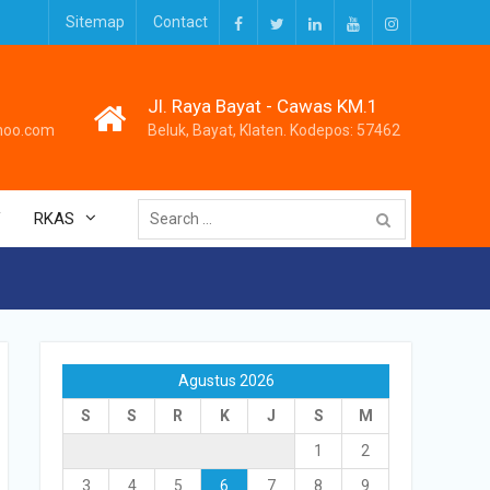
Sitemap
Contact
Facebook
Twitter
LinkedIn
Youtube
Instagram
Jl. Raya Bayat - Cawas KM.1
hoo.com
Beluk, Bayat, Klaten. Kodepos: 57462
Search
V
RKAS
for:
Agustus 2026
S
S
R
K
J
S
M
1
2
3
4
5
6
7
8
9