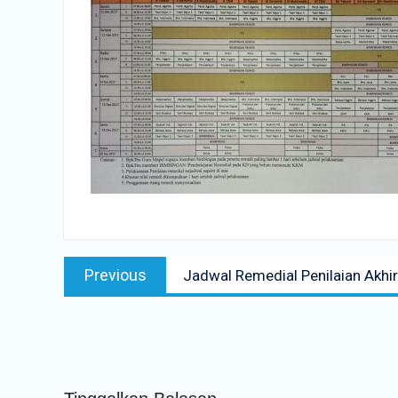
Navigasi
Previous
Previous
Jadwal Remedial Penilaian Akhi
pos
post: