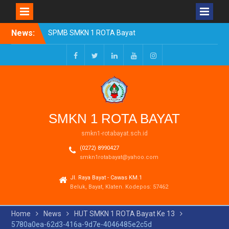
Skip
News:
SPMB SMKN 1 ROTA Bayat
to
Tahun Ajaran 2026/2027
content
Resmi Dibuka
Pengumuman Kelulusan
Facebook
Twitter
LinkedIn
Youtube
Instagram
Tahun Ajaran 2025-2026
Realisasi Dana BOSP
Reguler Tahap 1 Tahun
2026
SMKN 1 ROTA BAYAT
smkn1-rotabayat.sch.id
(0272) 8990427
smkn1rotabayat@yahoo.com
Jl. Raya Bayat - Cawas KM.1
Beluk, Bayat, Klaten. Kodepos: 57462
Home
News
HUT SMKN 1 ROTA Bayat Ke 13
5780a0ea-62d3-416a-9d7e-4046485e2c5d