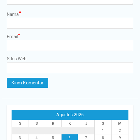
*
Nama
*
Email
Situs Web
Agustus 2026
S
S
R
K
J
S
M
1
2
3
4
5
6
7
8
9