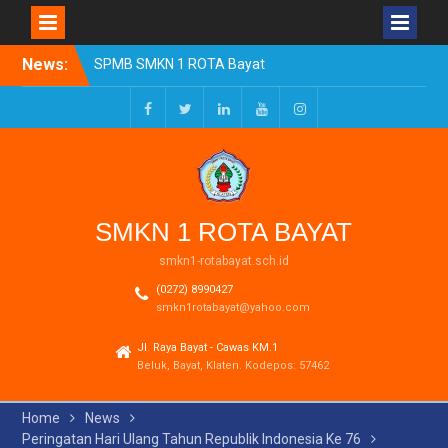
Skip
News:
SPMB SMKN 1 ROTA Bayat
to
Tahun Ajaran 2026/2027
content
Resmi Dibuka
Pengumuman Kelulusan
Facebook
Twitter
LinkedIn
Youtube
Instagram
Tahun Ajaran 2025-2026
Realisasi Dana BOSP
Reguler Tahap 1 Tahun
2026
SMKN 1 ROTA BAYAT
smkn1-rotabayat.sch.id
(0272) 8990427
smkn1rotabayat@yahoo.com
Jl. Raya Bayat - Cawas KM.1
Beluk, Bayat, Klaten. Kodepos: 57462
Home
News
Peringatan Hari Ulang Tahun Republik Indonesia Ke 76