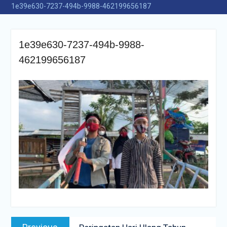
1e39e630-7237-494b-9988-462199656187
1e39e630-7237-494b-9988-
462199656187
Navigasi
Previous