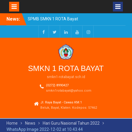
Skip
News:
SPMB SMKN 1 ROTA Bayat
to
Tahun Ajaran 2026/2027
content
Resmi Dibuka
Pengumuman Kelulusan
Facebook
Twitter
LinkedIn
Youtube
Instagram
Tahun Ajaran 2025-2026
Realisasi Dana BOSP
Reguler Tahap 1 Tahun
2026
SMKN 1 ROTA BAYAT
smkn1-rotabayat.sch.id
(0272) 8990427
smkn1rotabayat@yahoo.com
Jl. Raya Bayat - Cawas KM.1
Beluk, Bayat, Klaten. Kodepos: 57462
Home
News
Hari Guru Nasional Tahun 2022
WhatsApp Image 2022-12-02 at 10.43.44