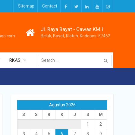
Sitemap
Contact
Facebook
Twitter
LinkedIn
Youtube
Instagram
Jl. Raya Bayat - Cawas KM.1
hoo.com
Beluk, Bayat, Klaten. Kodepos: 57462
Search
V
RKAS
for:
Agustus 2026
S
S
R
K
J
S
M
1
2
3
4
5
6
7
8
9