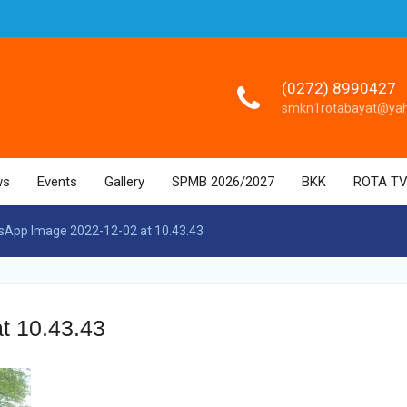
(0272) 8990427
smkn1rotabayat@ya
ws
Events
Gallery
SPMB 2026/2027
BKK
ROTA T
App Image 2022-12-02 at 10.43.43
t 10.43.43