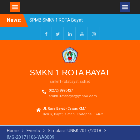
Skip
News:
SPMB SMKN 1 ROTA Bayat
to
Tahun Ajaran 2026/2027
content
Resmi Dibuka
Pengumuman Kelulusan
Facebook
Twitter
LinkedIn
Youtube
Instagram
Tahun Ajaran 2025-2026
Realisasi Dana BOSP
Reguler Tahap 1 Tahun
2026
SMKN 1 ROTA BAYAT
smkn1-rotabayat.sch.id
(0272) 8990427
smkn1rotabayat@yahoo.com
Jl. Raya Bayat - Cawas KM.1
Beluk, Bayat, Klaten. Kodepos: 57462
Home
Events
Simulasi I UNBK 2017/2018
IMG-20171106-WA0009