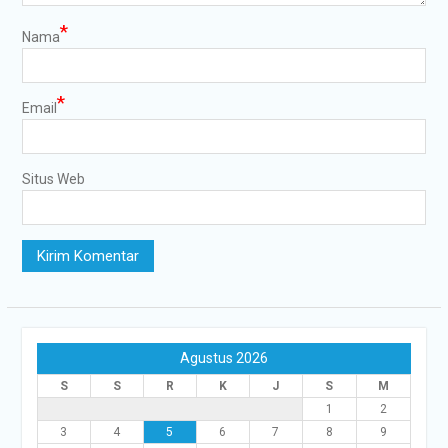
*
Nama
*
Email
Situs Web
Agustus 2026
S
S
R
K
J
S
M
1
2
3
4
5
6
7
8
9