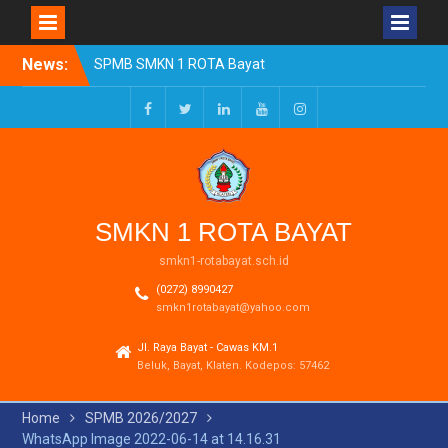
Skip
News:
SPMB SMKN 1 ROTA Bayat
to
Tahun Ajaran 2026/2027
content
Resmi Dibuka
Pengumuman Kelulusan
Facebook
Twitter
LinkedIn
Youtube
Instagram
Tahun Ajaran 2025-2026
Realisasi Dana BOSP
Reguler Tahap 1 Tahun
2026
SMKN 1 ROTA BAYAT
smkn1-rotabayat.sch.id
(0272) 8990427
smkn1rotabayat@yahoo.com
Jl. Raya Bayat - Cawas KM.1
Beluk, Bayat, Klaten. Kodepos: 57462
Home
SPMB 2026/2027
WhatsApp Image 2022-06-14 at 14.16.31